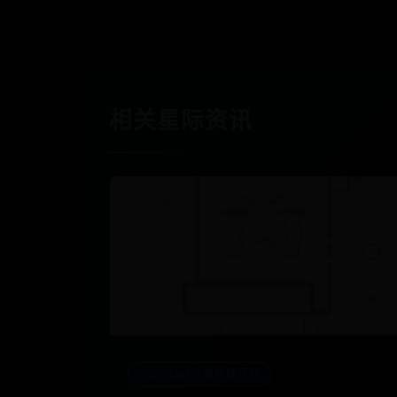
相关星际资讯
365bet体育在线导航