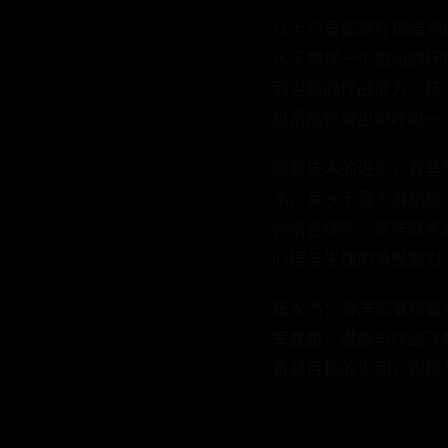
以上记录都是在极端测
水下那样一个密闭的环
到潜艇的作战能力。核
艇员能轮流出舱呼吸一
随着技术的进步，有些
术，其水下最大潜航能
合情合理的。这样既考
心理与生理的承受能力
崔永杰：海洋军事科普
军舰艇，潜艇与作战飞
备对目标的识别，跟踪