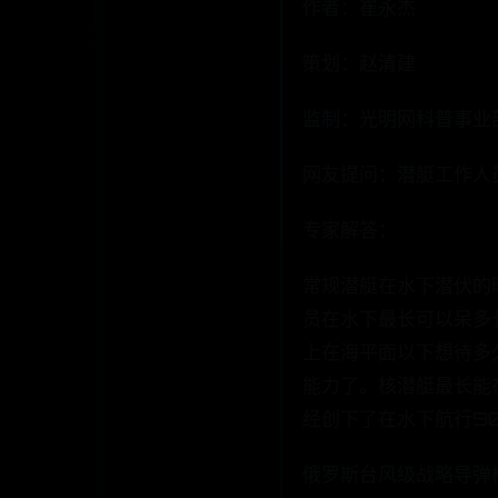
作者：崔永杰
策划：赵清建
监制：光明网科普事业
网友提问：潜艇工作人
专家解答：
常规潜艇在水下潜伏的
员在水下最长可以呆多
上在海平面以下想待多
能力了。核潜艇最长能
经创下了在水下航行9
俄罗斯台风级战略导弹