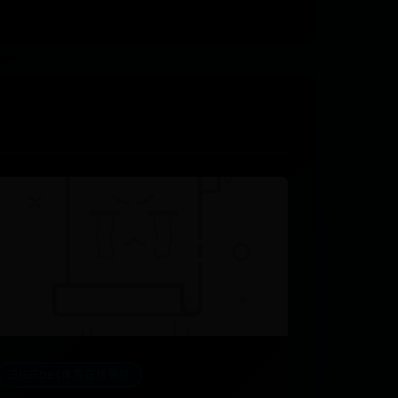
365bet体育在线导航