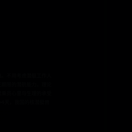
电。不用考虑潜艇工作人
无期限的潜航能力。理论
艇乘员心里与生理的承受
4天，我国的核潜艇曾