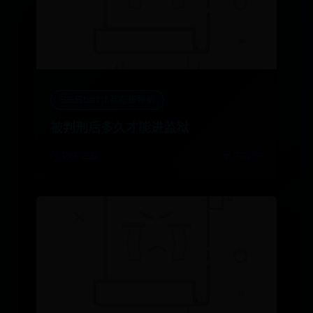
365bet体育在线导航
被判刑后多久才能进监狱
🕒 08-28
👁️ 7209