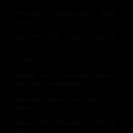
跨平台支持：在不同设备间无缝同步，使用体
验良好。
缺点：内存占用较高，可能对老旧设备不太友
好。
2. 微软Edge
轻量高效：基于Chromium内核，速度快且
资源占用低，适合低配置设备。
集成AI功能：内置AI助手和办公功能，提升工
作效率。
隐私保护：提供多种隐私设置，适合重视安全
的用户。