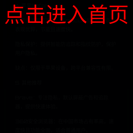
点击进入首页
4. 苹果Safari
苹果生态最佳选择：在macOS和iOS设备上
表现优异，节能且速度快。
隐私保护：提供智能防追踪和指纹防护，保护
用户隐私。
缺点：仅限于苹果设备，跨平台兼容性有限。
5. 其他推荐
Brave：专注隐私，默认屏蔽广告和追踪
器，提供快速体验。
360安全浏览器：在中国市场占有率高，速
度快且功能全面，适合普通用户。