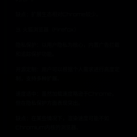
缺点：扩展生态相对Chrome较少。
3. 火狐浏览器（Firefox）
隐私保护：以用户隐私为核心，内置广告拦截
和追踪保护功能。
开源定制：用户可以根据个人需求进行高度定
制，支持多种扩展。
速度适中：虽然加载速度略逊于Chrome，
但在隐私保护方面表现突出。
缺点：在某些情况下，渲染速度可能不如
Chromium内核的浏览器。