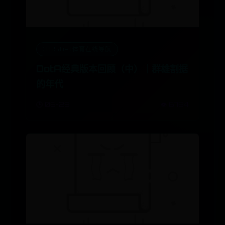
365bet体育在线导航
DotA经典版本回顾（中）｜群雄割据
的年代
🕒 06-29
👁️ 6784