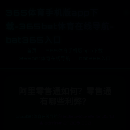
365体育手机版app下
载-365bet体育在线导航-
bat365入口
首页
365体育手机版app下载
365bet体育在线导航
bat365入口
阿里零售通如何？零售通
有哪些利弊？
365bet体育在线导航
🕒 2025-06-29 12:05:13
👤 admin
👁️ 2706
👽 330